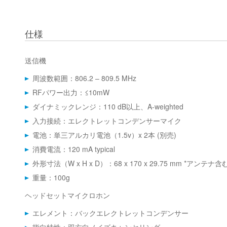
仕様
送信機
周波数範囲：806.2 – 809.5 MHz
RFパワー出力：≤10mW
ダイナミックレンジ：110 dB以上、A-weighted
入力接続：エレクトレットコンデンサーマイク
電池：単三アルカリ電池（1.5v）x 2本 (別売)
消費電流：120 mA typical
外形寸法（W x H x D）：68 x 170 x 29.75 mm *アンテナ含
重量：100g
ヘッドセットマイクロホン
エレメント：バックエレクトレットコンデンサー