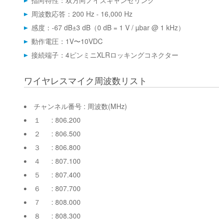
指向特性：双方向ノイズキャンセリング
周波数応答：200 Hz - 16,000 Hz
感度：-67 dB±3 dB（0 dB = 1 V / µbar @ 1 kHz）
動作電圧：1V〜10VDC
接続端子：4ピンミニXLRロッキングコネクター
ワイヤレスマイク周波数リスト
チャンネル番号 : 周波数(MHz)
１ : 806.200
２ : 806.500
３ : 806.800
４ : 807.100
５ : 807.400
６ : 807.700
７ : 808.000
８ : 808.300