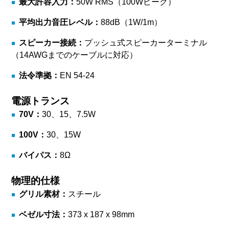
最大許容入力：
50W RMS（100Wピーク）
平均出力音圧レベル：
88dB（1W/1m）
スピーカー接続：
プッシュ式スピーカーターミナル
（14AWGまでのケーブルに対応）
法令準拠：
EN 54-24
電源トランス
70V：
30、15、7.5W
100V：
30、15W
バイパス：
8Ω
物理的仕様
グリル素材：
スチール
ベゼル寸法：
373 x 187 x 98mm