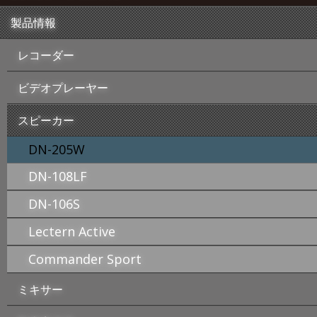
製品情報
レコーダー
ビデオプレーヤー
スピーカー
DN-205W
DN-108LF
DN-106S
Lectern Active
Commander Sport
ミキサー